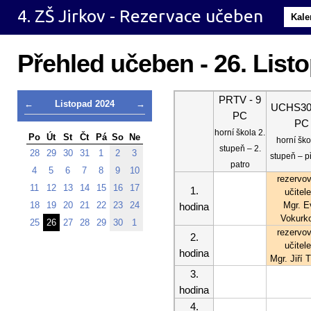
4. ZŠ Jirkov - Rezervace učeben
Kale
Přehled učeben - 26. List
PRTV - 9
←
Listopad 2024
→
UCHS30 
PC
PC
horní škola 2.
Po
Út
St
Čt
Pá
So
Ne
horní ško
stupeň – 2.
28
29
30
31
1
2
3
stupeň – p
patro
4
5
6
7
8
9
10
rezervo
11
12
13
14
15
16
17
1.
učitel
18
19
20
21
22
23
24
Mgr. E
hodina
Vokurk
25
26
27
28
29
30
1
rezervo
2.
učitel
hodina
Mgr. Jiří T
3.
hodina
4.