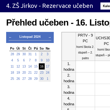
4. ZŠ Jirkov - Rezervace učeben
Kale
Přehled učeben - 16. List
PRTV - 9
←
Listopad 2024
→
UCHS30 
PC
PC
horní škola 2.
Po
Út
St
Čt
Pá
So
Ne
horní ško
stupeň – 2.
28
29
30
31
1
2
3
stupeň – p
patro
4
5
6
7
8
9
10
1.
11
12
13
14
15
16
17
hodina
18
19
20
21
22
23
24
2.
25
26
27
28
29
30
1
hodina
3.
hodina
4.
hodina
5.