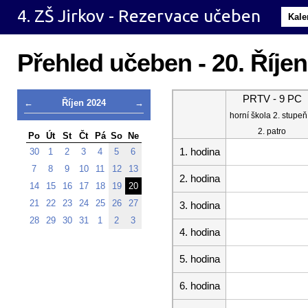
4. ZŠ Jirkov - Rezervace učeben
Kale
Přehled učeben - 20. Říje
PRTV - 9 PC
←
Říjen 2024
→
horní škola 2. stupeň
2. patro
Po
Út
St
Čt
Pá
So
Ne
1. hodina
30
1
2
3
4
5
6
7
8
9
10
11
12
13
2. hodina
14
15
16
17
18
19
20
21
22
23
24
25
26
27
3. hodina
28
29
30
31
1
2
3
4. hodina
5. hodina
6. hodina