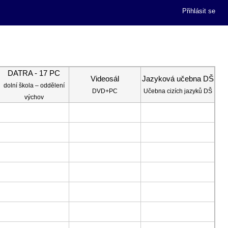
Přihlásit se
DATRA - 17 PC
Videosál
Jazyková učebna DŠ
dolní škola – oddělení
DVD+PC
Učebna cizích jazyků DŠ
výchov