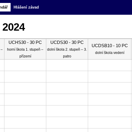
ndář
Hlášení závad
n 2024
UCHS30 - 30 PC
UCDS30 - 30 PC
UCDSB10 - 10 PC
 –
horní škola 1. stupeň –
dolní škola 2. stupeň – 3.
dolní škola vedení
přízemí
patro